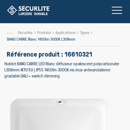
Allez
au
contenu
Sécurlite
Produits
Applications
Types
BANG CARRE Blanc 1450lm 3000K L308mm
Référence produit : 16610321
Hublot BANG CARRE LED Blanc diffuseur opalescent polycarbonate
L308mm IK11/50 j IP55 1450lm 3000K vis inox antivandalisme
gradable DALI + switch dimming
Skip
Skip
to
to
the
the
end
beginn
of
of
the
the
images
image