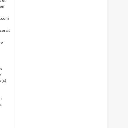
s et
 en
e.com
serait
ve
de
e
e(s)
n
a