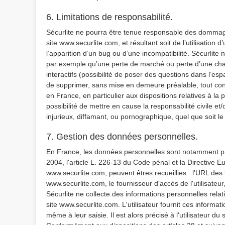
6. Limitations de responsabilité.
Sécurlite ne pourra être tenue responsable des dommages 
site www.securlite.com, et résultant soit de l’utilisation
l’apparition d’un bug ou d’une incompatibilité. Sécurli
par exemple qu’une perte de marché ou perte d’une chanc
interactifs (possibilité de poser des questions dans l’espa
de supprimer, sans mise en demeure préalable, tout cont
en France, en particulier aux dispositions relatives à l
possibilité de mettre en cause la responsabilité civile e
injurieux, diffamant, ou pornographique, quel que soit le 
7. Gestion des données personnelles.
En France, les données personnelles sont notamment prot
2004, l'article L. 226-13 du Code pénal et la Directive E
www.securlite.com, peuvent êtres recueillies : l'URL des l
www.securlite.com, le fournisseur d'accès de l'utilisateur,
Sécurlite ne collecte des informations personnelles relati
site www.securlite.com. L'utilisateur fournit ces inform
même à leur saisie. Il est alors précisé à l'utilisateur du