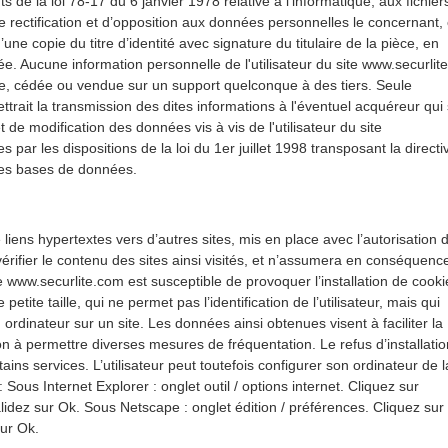
 de la loi 78-17 du 6 janvier 1978 relative à l’informatique, aux fichier
 de rectification et d’opposition aux données personnelles le concernant,
e copie du titre d’identité avec signature du titulaire de la pièce, en
ée. Aucune information personnelle de l'utilisateur du site www.securlit
érée, cédée ou vendue sur un support quelconque à des tiers. Seule
ttrait la transmission des dites informations à l'éventuel acquéreur qui 
de modification des données vis à vis de l'utilisateur du site
ar les dispositions de la loi du 1er juillet 1998 transposant la directi
 des bases de données.
liens hypertextes vers d’autres sites, mis en place avec l’autorisation 
 vérifier le contenu des sites ainsi visités, et n’assumera en conséquenc
te www.securlite.com est susceptible de provoquer l’installation de cooki
 petite taille, qui ne permet pas l’identification de l’utilisateur, mais qui
 ordinateur sur un site. Les données ainsi obtenues visent à faciliter la
ion à permettre diverses mesures de fréquentation. Le refus d’installatio
tains services. L’utilisateur peut toutefois configurer son ordinateur de l
 Sous Internet Explorer : onglet outil / options internet. Cliquez sur
alidez sur Ok. Sous Netscape : onglet édition / préférences. Cliquez sur
sur Ok.