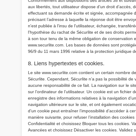
Conformément aux dispositions des articles 38 et suivants
aux libertés, tout utilisateur dispose d’un droit d’accès,
effectuant sa demande écrite et signée, accompagnée d’un
précisant l’adresse à laquelle la réponse doit être envoy
n'est publiée à l'insu de l'utilisateur, échangée, transf
l'hypothèse du rachat de Sécurlite et de ses droits perme
à son tour tenu de la même obligation de conservation et 
www.securlite.com. Les bases de données sont protégées p
96/9 du 11 mars 1996 relative à la protection juridique
8. Liens hypertextes et cookies.
Le site www.securlite.com contient un certain nombre de 
Sécurlite. Cependant, Sécurlite n’a pas la possibilité de
aucune responsabilité de ce fait. La navigation sur le si
sur l’ordinateur de l’utilisateur. Un cookie est un fichier de
enregistre des informations relatives à la navigation d’un
navigation ultérieure sur le site, et ont également vocat
d’un cookie peut entraîner l’impossibilité d’accéder à cer
manière suivante, pour refuser l’installation des cookies :
Confidentialité et choisissez Bloquer tous les cookies. V
Avancées et choisissez Désactiver les cookies. Validez 