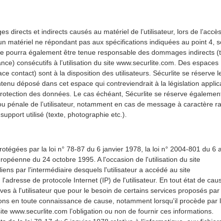
directs et indirects causés au matériel de l’utilisateur, lors de l’accè
 d’un matériel ne répondant pas aux spécifications indiquées au point 4, s
te ne pourra également être tenue responsable des dommages indirects (t
e) consécutifs à l’utilisation du site www.securlite.com. Des espaces
ce contact) sont à la disposition des utilisateurs. Sécurlite se réserve le
enu déposé dans cet espace qui contreviendrait à la législation applic
a protection des données. Le cas échéant, Sécurlite se réserve également
t/ou pénale de l’utilisateur, notamment en cas de message à caractère ra
support utilisé (texte, photographie etc.).
égées par la loi n° 78-87 du 6 janvier 1978, la loi n° 2004-801 du 6 
uropéenne du 24 octobre 1995. A l'occasion de l'utilisation du site
iens par l'intermédiaire desquels l'utilisateur a accédé au site
 l'adresse de protocole Internet (IP) de l'utilisateur. En tout état de cau
ves à l'utilisateur que pour le besoin de certains services proposés par 
ations en toute connaissance de cause, notamment lorsqu'il procède par l
 site www.securlite.com l’obligation ou non de fournir ces informations.