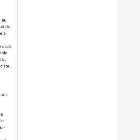
s au
oit de
els
 droit
able
 la
ciste,
août
se
le
ui-