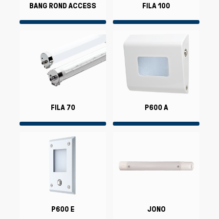
BANG ROND ACCESS
FILA 100
FILA 70
P600 A
P600 E
JONO