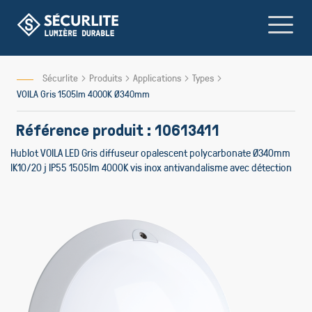
Allez
au
contenu
Sécurlite
Produits
Applications
Types
VOILA Gris 1505lm 4000K Ø340mm
Référence produit : 10613411
Hublot VOILA LED Gris diffuseur opalescent polycarbonate Ø340mm
IK10/20 j IP55 1505lm 4000K vis inox antivandalisme avec détection
Skip
Skip
to
to
the
the
end
beginning
of
of
the
the
images
images
gallery
gallery